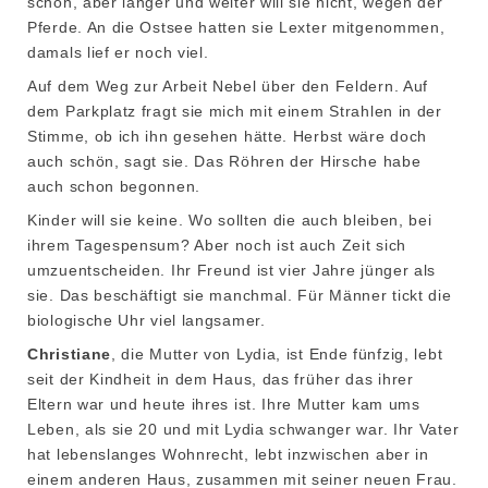
schön, aber länger und weiter will sie nicht, wegen der
Pferde. An die Ostsee hatten sie Lexter mitgenommen,
damals lief er noch viel.
Auf dem Weg zur Arbeit Nebel über den Feldern. Auf
dem Parkplatz fragt sie mich mit einem Strahlen in der
Stimme, ob ich ihn gesehen hätte. Herbst wäre doch
auch schön, sagt sie. Das Röhren der Hirsche habe
auch schon begonnen.
Kinder will sie keine. Wo sollten die auch bleiben, bei
ihrem Tagespensum? Aber noch ist auch Zeit sich
umzuentscheiden. Ihr Freund ist vier Jahre jünger als
sie. Das beschäftigt sie manchmal. Für Männer tickt die
biologische Uhr viel langsamer.
Christiane
, die Mutter von Lydia, ist Ende fünfzig, lebt
seit der Kindheit in dem Haus, das früher das ihrer
Eltern war und heute ihres ist. Ihre Mutter kam ums
Leben, als sie 20 und mit Lydia schwanger war. Ihr Vater
hat lebenslanges Wohnrecht, lebt inzwischen aber in
einem anderen Haus, zusammen mit seiner neuen Frau.