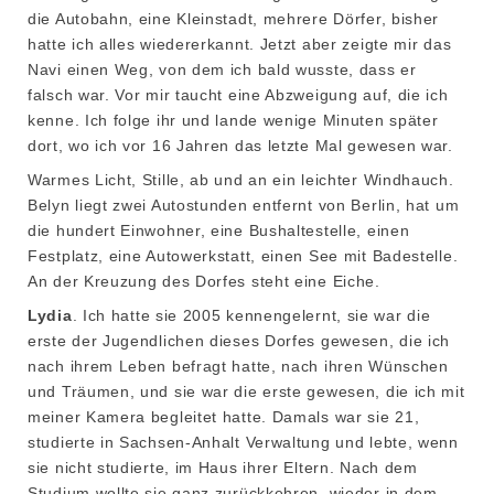
die Autobahn, eine Kleinstadt, mehrere Dörfer, bisher
hatte ich alles wiedererkannt. Jetzt aber zeigte mir das
Navi einen Weg, von dem ich bald wusste, dass er
falsch war. Vor mir taucht eine Abzweigung auf, die ich
kenne. Ich folge ihr und lande wenige Minuten später
dort, wo ich vor 16 Jahren das letzte Mal gewesen war.
Warmes Licht, Stille, ab und an ein leichter Windhauch.
Belyn liegt zwei Autostunden entfernt von Berlin, hat um
die hundert Einwohner, eine Bushaltestelle, einen
Festplatz, eine Autowerkstatt, einen See mit Badestelle.
An der Kreuzung des Dorfes steht eine Eiche.
Lydia
. Ich hatte sie 2005 kennengelernt, sie war die
erste der Jugendlichen dieses Dorfes gewesen, die ich
nach ihrem Leben befragt hatte, nach ihren Wünschen
und Träumen, und sie war die erste gewesen, die ich mit
meiner Kamera begleitet hatte. Damals war sie 21,
studierte in Sachsen-Anhalt Verwaltung und lebte, wenn
sie nicht studierte, im Haus ihrer Eltern. Nach dem
Studium wollte sie ganz zurückkehren, wieder in dem